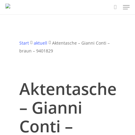
Men
Skip
to
search
main
content
Start
aktuell
Aktentasche – Gianni Conti –
braun – 9401829
Aktentasche
– Gianni
Conti –