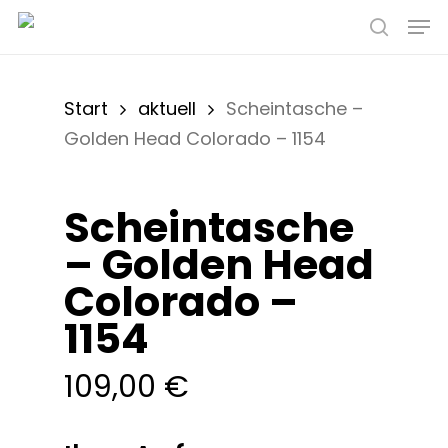
Skip
Men
to
searc
main
content
Start
aktuell
Scheintasche –
Golden Head Colorado – 1154
Scheintasche
– Golden Head
Colorado –
1154
109,00
€